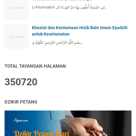
Li Khomsatun لِي خَمْسَةٌ أُطْفِئ بِهَا حَرَّ الوَبَـاءِ ال…
Khasiat dan Keutamaan Hizib Bahr Imam Syadzili
untuk Keselamatan
بِسْمِ اللَّهِ الرَّحْمَنِ الرَّحِيمِ. اللّهُمَّ ي…
TOTAL TAYANGAN HALAMAN
3
5
0
7
2
0
DZIKIR PETANG