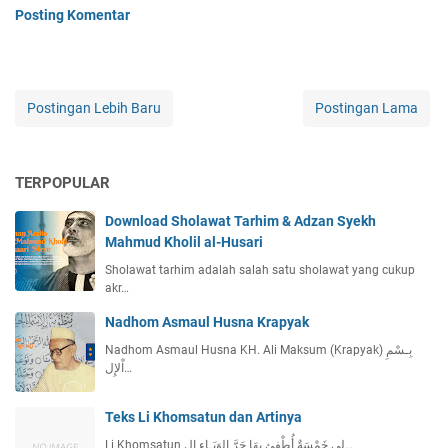
Posting Komentar
Postingan Lebih Baru
Postingan Lama
TERPOPULAR
Download Sholawat Tarhim & Adzan Syekh
Mahmud Kholil al-Husari
Sholawat tarhim adalah salah satu sholawat yang cukup
akr…
Nadhom Asmaul Husna Krapyak
Nadhom Asmaul Husna KH. Ali Maksum (Krapyak) بِـسْمِ
اْلإِل…
Teks Li Khomsatun dan Artinya
Li Khomsatun لِي خَمْسَةٌ أُطْفِئ بِهَا حَرَّ الوَبَـاءِ ال…