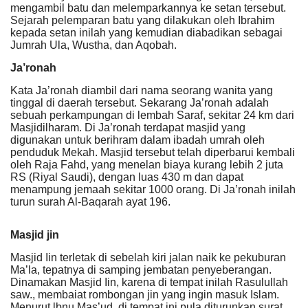
mengambil batu dan melemparkannya ke setan tersebut.
Sejarah pelemparan batu yang dilakukan oleh Ibrahim
kepada setan inilah yang kemudian diabadikan sebagai
Jumrah Ula, Wustha, dan Aqobah.
J
a’ronah
Kata Ja’ronah diambil dari nama seorang wanita yang
tinggal di daerah tersebut. Sekarang Ja’ronah adalah
sebuah perkampungan di lembah Saraf, sekitar 24 km dari
Masjidilharam. Di Ja’ronah terdapat masjid yang
digunakan untuk berihram dalam ibadah umrah oleh
penduduk Mekah. Masjid tersebut telah diperbarui kembali
oleh Raja Fahd, yang menelan biaya kurang lebih 2 juta
RS (Riyal Saudi), dengan luas 430 m dan dapat
menampung jemaah sekitar 1000 orang. Di Ja’ronah inilah
turun surah Al-Baqarah ayat 196.
Masjid jin
Masjid Iin terletak di sebelah kiri jalan naik ke pekuburan
Ma’la, tepatnya di samping jembatan penyeberangan.
Dinamakan Masjid Iin, karena di tempat inilah Rasulullah
saw., membaiat rombongan jin yang ingin masuk Islam.
Menurut lbnu Mas’ud, di tempat ini pula diturunkan surat