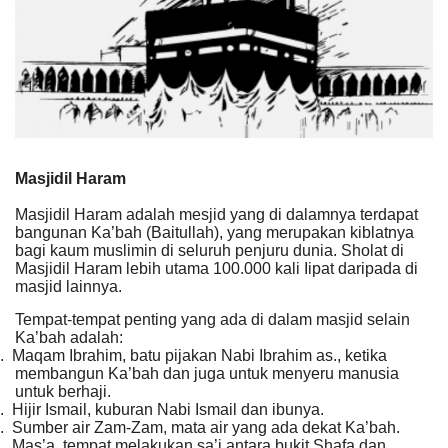
Masjidil Haram
Masjidil Haram adalah mesjid yang di dalamnya terdapat
bangunan Ka’bah (Baitullah), yang merupakan kiblatnya
bagi kaum muslimin di seluruh penjuru dunia. Sholat di
Masjidil Haram lebih utama 100.000 kali Iipat daripada di
masjid lainnya.
Tempat-tempat penting yang ada di dalam masjid selain
Ka’bah adalah:
.
Maqam Ibrahim, batu pijakan Nabi Ibrahim as., ketika
membangun Ka’bah dan juga untuk menyeru manusia
untuk berhaji.
.
Hijir Ismail, kuburan Nabi Ismail dan ibunya.
.
Sumber air Zam-Zam, mata air yang ada dekat Ka’bah.
.
Mas’a, tempat melakukan sa’i antara bukit Shafa dan