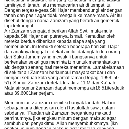
tumitnya di tanah, lalu memancarlah air di tempat itu.
Dengan tergesa-gesa Siti Hajar membendungi air dengan
tanah dan pasir agar tidak mengalir ke mana-mana. Air itu
disebut dengan nama Zamzam yang berarti air gemercik
tapi terkumpul.
Air Zamzam sengaja diberikan Allah Swt., mula-mula
kepada Siti Hajar dan putranya, Ismail. Kemudian oleh
mereka berdua diberikan kepada siapa saja yang
memerlukan. Ini terbukti setelah beberapa hari Siti Hajar
dan anaknya tinggal di dekat air itu, datanglah dua orang
dari Suku Jurhum yang mewakili bangsanya untuk
berkenalan sekaligus meminta izin untuk memanfaatkan
air, dengan senang hati mereka menerima. Lamakelamaan
di sekitar air Zamzam berkumpul masyarakat baru dan
menjadi sebuah kota yang amat ramai (Depag, 1998: 50-
51). Sumur Zamzam terletak kira-kira 11 M dari Ka’bah.
Mata air sumur Zamzam dapat memompa air18,51iter/detik
atau 39.6001iter perjam.
Meminum air Zamzam memiliki banyak faedah. Hal ini
sebagaimana ditegaskan oleh Rasulullah saw., dalam
sabdanya, ”Faedah air Zamzam bergantung maksud
peminumnya. [ika engkau minum dengan maksud agar
sembuh dari penyakitmu, Allah menyembuhkmmya. [ikn
engkau minum dengan maksud agar merasa kenyang,