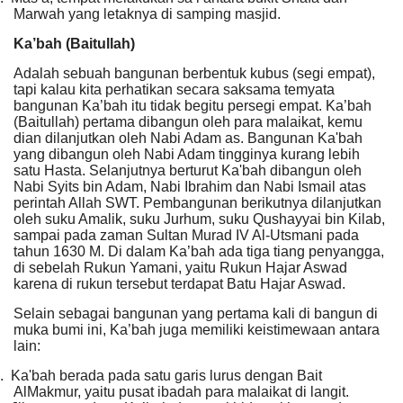
Marwah yang letaknya di samping masjid.
Ka’bah (Baitullah)
Adalah sebuah bangunan berbentuk kubus (segi empat),
tapi kalau kita perhatikan secara saksama temyata
bangunan Ka’bah itu tidak begitu persegi empat. Ka’bah
(Baitullah) pertama dibangun oleh para malaikat, kemu
dian dilanjutkan oleh Nabi Adam as. Bangunan Ka'bah
yang dibangun oleh Nabi Adam tingginya kurang lebih
satu Hasta. Selanjutnya berturut Ka'bah dibangun oleh
Nabi Syits bin Adam, Nabi Ibrahim dan Nabi Ismail atas
perintah Allah SWT. Pembangunan berikutnya dilanjutkan
oleh suku Amalik, suku Jurhum, suku Qushayyai bin Kilab,
sampai pada zaman Sultan Murad IV Al-Utsmani pada
tahun 1630 M. Di dalam Ka’bah ada tiga tiang penyangga,
di sebelah Rukun Yamani, yaitu Rukun Hajar Aswad
karena di rukun tersebut terdapat Batu Hajar Aswad.
Selain sebagai bangunan yang pertama kali di bangun di
muka bumi ini, Ka’bah juga memiliki keistimewaan antara
lain:
.
Ka'bah berada pada satu garis lurus dengan Bait
AlMakmur, yaitu pusat ibadah para malaikat di langit.