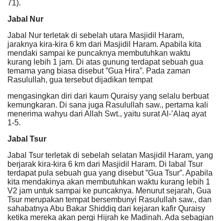
71).
Jabal Nur
Jabal Nur terletak di sebelah utara Masjidil Haram,
jaraknya kira-kira 6 km dari Masjidil Haram. Apabila kita
mendaki sampai ke puncaknya membutuhkan waktu
kurang lebih 1 jam. Di atas gunung terdapat sebuah gua
temama yang biasa disebut ”Gua Hira”. Pada zaman
Rasulullah, gua tersebut dijadikan tempat
mengasingkan diri dari kaum Quraisy yang selalu berbuat
kemungkaran. Di sana juga Rasulullah saw., pertama kali
menerima wahyu dari Allah Swt., yaitu surat Al-’Alaq ayat
1-5.
Jabal Tsur
J
abal Tsur terletak di sebelah selatan Masjidil Haram, yang
berjarak kira-kira 6 km dari Masjidil Haram. Di Iabal Tsur
terdapat pula sebuah gua yang disebut ”Gua Tsur”. Apabila
kita mendakinya akan membutuhkan waktu kurang lebih 1
V2 jam untuk sampai ke puncaknya. Menurut sejarah, Gua
Tsur merupakan tempat bersembunyi Rasulullah saw., dan
sahabatnya Abu Bakar Shiddiq dari kejaran kafir Quraisy
ketika mereka akan pergi Hijrah ke Madinah. Ada sebagian