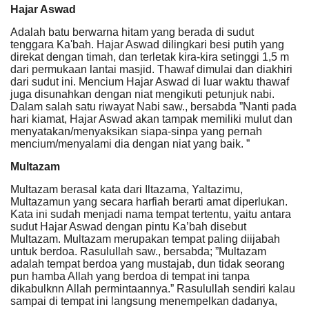
Hajar Aswad
Adalah batu berwarna hitam yang berada di sudut
tenggara Ka'bah. Hajar Aswad dilingkari besi putih yang
direkat dengan timah, dan terletak kira-kira setinggi 1,5 m
dari permukaan lantai masjid. Thawaf dimulai dan diakhiri
dari sudut ini. Mencium Hajar Aswad di luar waktu thawaf
juga disunahkan dengan niat mengikuti petunjuk nabi.
Dalam salah satu riwayat Nabi saw., bersabda ”Nanti pada
hari kiamat, Hajar Aswad akan tampak memiliki mulut dan
menyatakan/menyaksikan siapa-sinpa yang pernah
mencium/menyalami dia dengan niat yang baik. ”
Multazam
Multazam berasal kata dari Iltazama, Yaltazimu,
Multazamun yang secara harfiah berarti amat diperlukan.
Kata ini sudah menjadi nama tempat tertentu, yaitu antara
sudut Hajar Aswad dengan pintu Ka’bah disebut
Multazam. Multazam merupakan tempat paling diijabah
untuk berdoa. Rasulullah saw., bersabda; ”Multazam
adalah tempat berdoa yang mustajab, dun tidak seorang
pun hamba Allah yang berdoa di tempat ini tanpa
dikabulknn Allah permintaannya.” Rasulullah sendiri kalau
sampai di tempat ini langsung menempelkan dadanya,