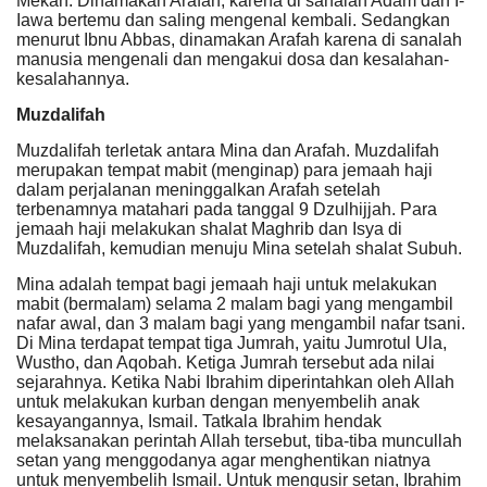
Mekah. Dinamakan Arafah, karena di sanalah Adam dan I-
Iawa bertemu dan saling mengenal kembali. Sedangkan
menurut Ibnu Abbas, dinamakan Arafah karena di sanalah
manusia mengenali dan mengakui dosa dan kesalahan-
kesalahannya.
Muzdalifah
Muzdalifah terletak antara Mina dan Arafah. Muzdalifah
merupakan tempat mabit (menginap) para jemaah haji
dalam perjalanan meninggalkan Arafah setelah
terbenamnya matahari pada tanggal 9 Dzulhijjah. Para
jemaah haji melakukan shalat Maghrib dan Isya di
Muzdalifah, kemudian menuju Mina setelah shalat Subuh.
Mina adalah tempat bagi jemaah haji untuk melakukan
mabit (bermalam) selama 2 malam bagi yang mengambil
nafar awal, dan 3 malam bagi yang mengambil nafar tsani.
Di Mina terdapat tempat tiga Jumrah, yaitu Jumrotul Ula,
Wustho, dan Aqobah. Ketiga Jumrah tersebut ada nilai
sejarahnya. Ketika Nabi Ibrahim diperintahkan oleh Allah
untuk melakukan kurban dengan menyembelih anak
kesayangannya, Ismail. Tatkala Ibrahim hendak
melaksanakan perintah Allah tersebut, tiba-tiba muncullah
setan yang menggodanya agar menghentikan niatnya
untuk menyembelih Ismail. Untuk mengusir setan, Ibrahim