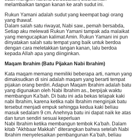
melambaikan tangan kanan ke arah sudut ini.
Rukun Yamani adalah sudut yang keempat bagi orang
yang thawaf.
Dalam salah satu riwayat, Nabi saw., pemah bersabda,
Setiap aku melewati Rukun Yamani tampak ada malaikat
yang mengucapkan kalimat Amin. Rukun Yamani ini pun
dinyatakan salah satu tempat yang baik untuk berdoa
dengan cara meletakkan tangan kanan, lalu berdoa
kepada Allah apa yang diinginkan.
Maqam Ibrahim (Batu Pijakan Nabi Ibrahim)
Kata maqam memang memiliki beberapa arti, namun yang
dimaksudkan di sini adalah maqam yang berarti tempat
pijakan orang berdiri. Adapun Maqam Ibrahim adalah batu
yang digunakan oleh Nabi Ibrahim as., berpijak waktu
membangun Ka'bah. Di batu ini ada bekas telapak kaki
nabi Ibrahim, karena ketika nabi Ibrahim menginjak batu
tersebut menjadi empuk sehingga kedua kaki beliau
masuk sedalam 9 cm. Anehnya batu ini dapat naik ke atas
dan turun sendiri sesuai keperluan
Nabi Ibrahim ketika membangun tembok Ka'bah. Dalam
kitab ”Akhbaar Makkah" diterangkan bahwa setelah Nabi
Ibrahim menyelesaikan pembangunan Ka’bah, beliau