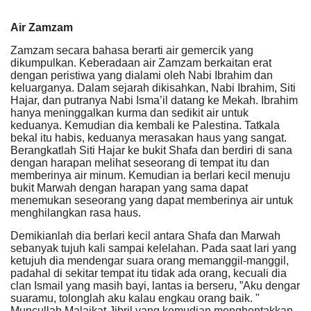
Air Zamzam
Zamzam secara bahasa berarti air gemercik yang
dikumpulkan. Keberadaan air Zamzam berkaitan erat
dengan peristiwa yang dialami oleh Nabi Ibrahim dan
keluarganya. Dalam sejarah dikisahkan, Nabi Ibrahim, Siti
Hajar, dan putranya Nabi Isma’il datang ke Mekah. Ibrahim
hanya meninggalkan kurma dan sedikit air untuk
keduanya. Kemudian dia kembali ke Palestina. Tatkala
bekal itu habis, keduanya merasakan haus yang sangat.
Berangkatlah Siti Hajar ke bukit Shafa dan berdiri di sana
dengan harapan melihat seseorang di tempat itu dan
memberinya air minum. Kemudian ia berlari kecil menuju
bukit Marwah dengan harapan yang sama dapat
menemukan seseorang yang dapat memberinya air untuk
menghilangkan rasa haus.
Demikianlah dia berlari kecil antara Shafa dan Marwah
sebanyak tujuh kali sampai kelelahan. Pada saat lari yang
ketujuh dia mendengar suara orang memanggil-manggil,
padahal di sekitar tempat itu tidak ada orang, kecuali dia
clan Ismail yang masih bayi, lantas ia berseru, ”Aku dengar
suaramu, tolonglah aku kalau engkau orang baik. "
Muncullah Malaikat Jibril yang kemudian menghentakkan