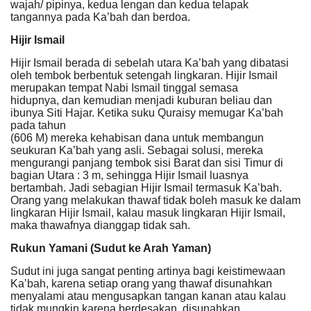
wajah/ pipinya, kedua lengan dan kedua telapak
tangannya pada Ka’bah dan berdoa.
Hijir Ismail
Hijir Ismail berada di sebelah utara Ka’bah yang dibatasi
oleh tembok berbentuk setengah lingkaran. Hijir Ismail
merupakan tempat Nabi Ismail tinggal semasa
hidupnya, dan kemudian menjadi kuburan beliau dan
ibunya Siti Hajar. Ketika suku Quraisy memugar Ka’bah
pada tahun
(606 M) mereka kehabisan dana untuk membangun
seukuran Ka’bah yang asli. Sebagai solusi, mereka
mengurangi panjang tembok sisi Barat dan sisi Timur di
bagian Utara : 3 m, sehingga Hijir Ismail luasnya
bertambah. Jadi sebagian Hijir Ismail termasuk Ka’bah.
Orang yang melakukan thawaf tidak boleh masuk ke dalam
Iingkaran Hijir Ismail, kalau masuk lingkaran Hijir Ismail,
maka thawafnya dianggap tidak sah.
Rukun Yamani (Sudut ke Arah Yaman)
Sudut ini juga sangat penting artinya bagi keistimewaan
Ka’bah, karena setiap orang yang thawaf disunahkan
menyalami atau mengusapkan tangan kanan atau kalau
tidak mungkin karena berdesakan, disunahkan