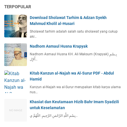
TERPOPULAR
Download Sholawat Tarhim & Adzan Syekh
Mahmud Kholil al-Husari
Sholawat tarhim adalah salah satu sholawat yang cukup
akr…
Nadhom Asmaul Husna Krapyak
Nadhom Asmaul Husna KH. Ali Maksum (Krapyak) بِـسْمِ
اْلإِل…
Kitab Kanzun al-Najah wa Al-Surur PDF - Abdul
Hamid
Kanzun al-Najah wa al-Surur merupakan kitab karya ulama
nus…
Khasiat dan Keutamaan Hizib Bahr Imam Syadzili
untuk Keselamatan
بِسْمِ اللَّهِ الرَّحْمَنِ الرَّحِيمِ. اللّهُمَّ ي…