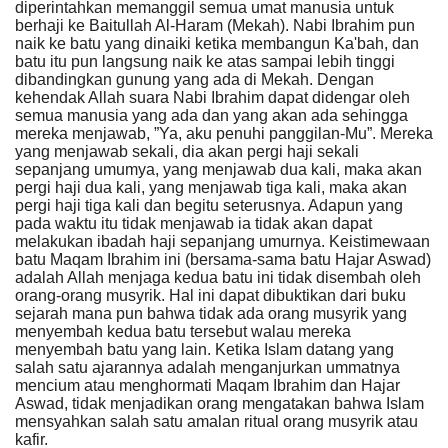
diperintahkan memanggil semua umat manusia untuk
berhaji ke Baitullah Al-Haram (Mekah). Nabi Ibrahim pun
naik ke batu yang dinaiki ketika membangun Ka'bah, dan
batu itu pun langsung naik ke atas sampai lebih tinggi
dibandingkan gunung yang ada di Mekah. Dengan
kehendak Allah suara Nabi Ibrahim dapat didengar oleh
semua manusia yang ada dan yang akan ada sehingga
mereka menjawab, ”Ya, aku penuhi panggilan-Mu”. Mereka
yang menjawab sekali, dia akan pergi haji sekali
sepanjang umumya, yang menjawab dua kali, maka akan
pergi haji dua kali, yang menjawab tiga kali, maka akan
pergi haji tiga kali dan begitu seterusnya. Adapun yang
pada waktu itu tidak menjawab ia tidak akan dapat
melakukan ibadah haji sepanjang umurnya. Keistimewaan
batu Maqam Ibrahim ini (bersama-sama batu Hajar Aswad)
adalah Allah menjaga kedua batu ini tidak disembah oleh
orang-orang musyrik. Hal ini dapat dibuktikan dari buku
sejarah mana pun bahwa tidak ada orang musyrik yang
menyembah kedua batu tersebut walau mereka
menyembah batu yang lain. Ketika Islam datang yang
salah satu ajarannya adalah menganjurkan ummatnya
mencium atau menghormati Maqam Ibrahim dan Hajar
Aswad, tidak menjadikan orang mengatakan bahwa Islam
mensyahkan salah satu amalan ritual orang musyrik atau
kafir.