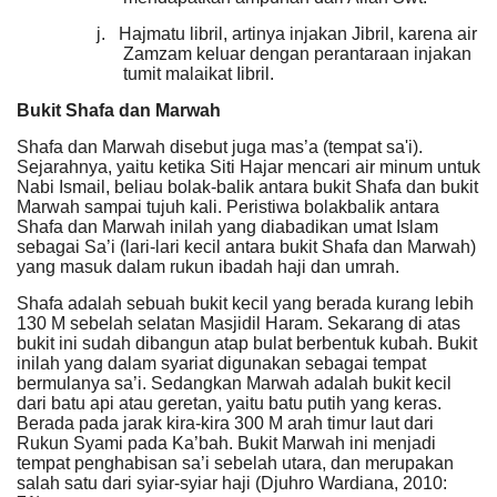
j.
Hajmatu libril, artinya injakan Jibril, karena air
Zamzam keluar dengan perantaraan injakan
tumit malaikat Iibril.
Bukit Shafa dan Marwah
Shafa dan Marwah disebut juga mas’a (tempat sa'i).
Sejarahnya, yaitu ketika Siti Hajar mencari air minum untuk
Nabi Ismail, beliau bolak-balik antara bukit Shafa dan bukit
Marwah sampai tujuh kali. Peristiwa bolakbalik antara
Shafa dan Marwah inilah yang diabadikan umat Islam
sebagai Sa’i (lari-lari kecil antara bukit Shafa dan Marwah)
yang masuk dalam rukun ibadah haji dan umrah.
Shafa adalah sebuah bukit kecil yang berada kurang lebih
130 M sebelah selatan Masjidil Haram. Sekarang di atas
bukit ini sudah dibangun atap bulat berbentuk kubah. Bukit
inilah yang dalam syariat digunakan sebagai tempat
bermulanya sa’i. Sedangkan Marwah adalah bukit kecil
dari batu api atau geretan, yaitu batu putih yang keras.
Berada pada jarak kira-kira 300 M arah timur laut dari
Rukun Syami pada Ka’bah. Bukit Marwah ini menjadi
tempat penghabisan sa’i sebelah utara, dan merupakan
salah satu dari syiar-syiar haji (Djuhro Wardiana, 2010: