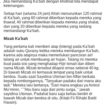
.
Jika memandang Ka’bah dengan khidmat kita mendapat
ketenangan.
Setiap hari (selama 24 jam) Allah menurunkan 120 rahmat
di Ka’bah, yang 60 rahmat diberikan kepada mereka yang
thawaf, 40 rahmat diberikan kepada mereka yang shalat,
dan yang 20 diberikan kepada mereka yang sedang
memandangi Ka’bah.
Mizab Ka'bah
Yang pertama kali memberi atap (loteng) pada Ka’bah
adalah suku Quraisy ketika mereka membangun Ka’bah,
karena ada atapnya maka memerlukan pancoran air/
talang air untuk membuang air hujan. Talang ini mereka
buat pada sisi yang menghadap Hijir Ismail dan diberi
nama Mizab. Mizab tersebut dilapisi emas seberat 40 kg.
Di bawah Mizab ini termasuk tempat yang baik untuk
berdoa. Suatu saat Sayidina Utsman bin Affan berkata
kepada rombongannya, ”Tanyakan padaku dari mana aku
tadi.” Mereka lalu bertanya, ”Dari mana engkau ya Amirul
Mu’minin. " ”Aku baru saja dari pintu surga, " jawab
sayidina Utsman. Padahal baru saja beliau berdiri di
bawah Mizab dan berdoa di situ. (Kitab Fii Rihabi Baitil
Haram).