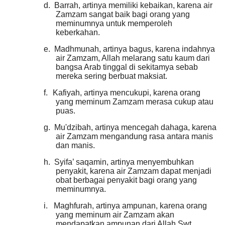
d.
Barrah, artinya memiliki kebaikan, karena air
Zamzam sangat baik bagi orang yang
meminumnya untuk memperoleh
keberkahan.
e.
Madhmunah, artinya bagus, karena indahnya
air Zamzam, Allah melarang satu kaum dari
bangsa Arab tinggal di sekitamya sebab
mereka sering berbuat maksiat.
f.
Kafiyah, artinya mencukupi, karena orang
yang meminum Zamzam merasa cukup atau
puas.
g.
Mu'dzibah, artinya mencegah dahaga, karena
air Zamzam mengandung rasa antara manis
dan manis.
h.
Syifa’ saqamin, artinya menyembuhkan
penyakit, karena air Zamzam dapat menjadi
obat berbagai penyakit bagi orang yang
meminumnya.
i.
Maghfurah, artinya ampunan, karena orang
yang meminum air Zamzam akan
mendapatkan ampunan dari Allah Swt.