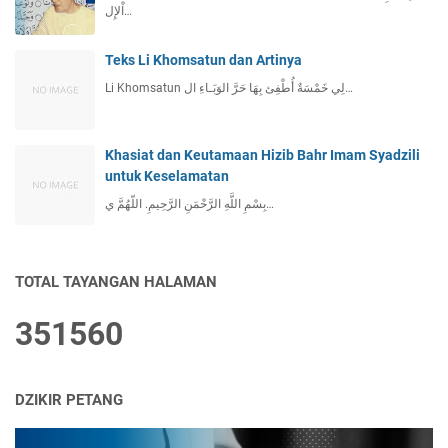
اْلإِل…
Teks Li Khomsatun dan Artinya
Li Khomsatun لِي خَمْسَةٌ أُطْفِئ بِهَا حَرَّ الوَبَـاءِ ال…
Khasiat dan Keutamaan Hizib Bahr Imam Syadzili
untuk Keselamatan
بِسْمِ اللَّهِ الرَّحْمَنِ الرَّحِيمِ. اللّهُمَّ ي…
TOTAL TAYANGAN HALAMAN
3
5
1
5
6
0
DZIKIR PETANG