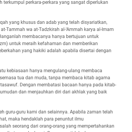
lah terkumpul perkara-perkara yang sangat diperlukan
qah yang khusus dan adab yang telah disyariatkan,
 at-Tammah wa at-Tadzkirah al-‘Ammah karya al-Imam
. Janganlah membacanya hanya bertujuan untuk
(‘azm) untuk meraih kefahaman dan memberikan
berkahan yang hakiki adalah apabila disertai dengan
atu kebiasaan hanya mengulang-ulang membaca
, semasa tua dan muda, tanpa membaca kitab agama
 dan tasawuf. Dengan membatasi bacaan hanya pada kitab-
ejumudan dan menjauhkan diri dari akhlak yang baik
eh guru-guru kami dan selainnya. Apabila zaman telah
bhat, maka hendaklah para penuntut ilmu
 salah seorang dari orang-orang yang mempertahankan