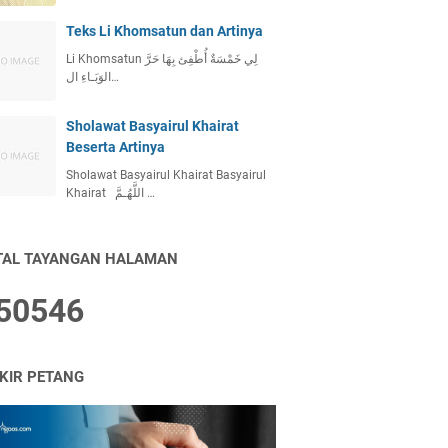
Teks Li Khomsatun dan Artinya
Li Khomsatun لِي خَمْسَةٌ أُطْفِئ بِهَا حَرَّ
الوَبَـاءِ ال…
Sholawat Basyairul Khairat
Beserta Artinya
Sholawat Basyairul Khairat Basyairul
Khairat اللَّهُـمَّ …
TAL TAYANGAN HALAMAN
5
0
5
4
6
IKIR PETANG