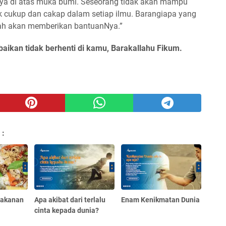
ya di atas muka bumi. Seseorang tidak akan mampu
dak cukup dan cakap dalam setiap ilmu. Barangiapa yang
ah akan memberikan bantuanNya.”
baikan tidak berhenti di kamu, Barakallahu Fikum.
 :
makanan
Apa akibat dari terlalu
Enam Kenikmatan Dunia
cinta kepada dunia?