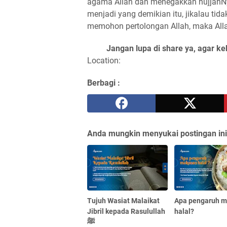
agama Allah dan menegakkan hujjahN
menjadi yang demikian itu, jikalau ti
memohon pertolongan Allah, maka All
Jangan lupa di share ya, agar ke
Location:
Berbagi :
Anda mungkin menyukai postingan ini
Tujuh Wasiat Malaikat
Apa pengaruh 
Jibril kepada Rasulullah
halal?
ﷺ