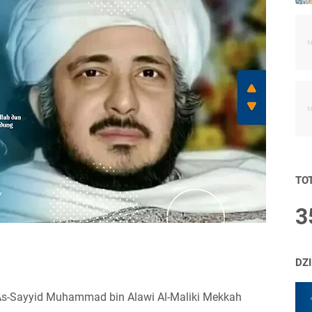
TO
3
DZ
As-Sayyid Muhammad bin Alawi Al-Maliki Mekkah