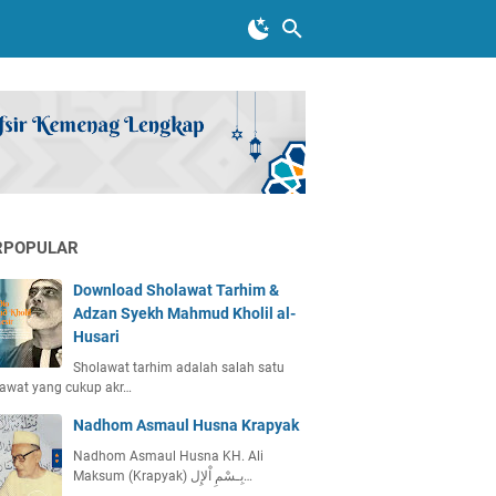
RPOPULAR
Download Sholawat Tarhim &
Adzan Syekh Mahmud Kholil al-
Husari
Sholawat tarhim adalah salah satu
awat yang cukup akr…
Nadhom Asmaul Husna Krapyak
Nadhom Asmaul Husna KH. Ali
Maksum (Krapyak) بِـسْمِ اْلإِل…