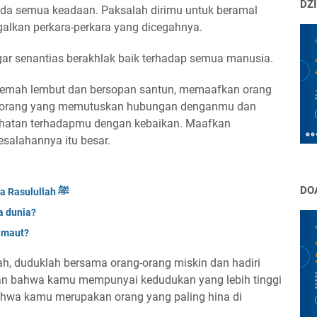
DZI
ada semua keadaan. Paksalah dirimu untuk beramal
alkan perkara-perkara yang dicegahnya.
ar senantias berakhlak baik terhadap semua manusia.
 lemah lembut dan bersopan santun, memaafkan orang
 orang yang memutuskan hubungan denganmu dan
hatan terhadapmu dengan kebaikan. Maafkan
salahannya itu besar.
DO
Tujuh Wasiat Malaikat Jibril kepada Rasulullah ﷺ
da dunia?
l maut?
mah, duduklah bersama orang-orang miskin dan hadiri
an bahwa kamu mempunyai kedudukan yang lebih tinggi
ahwa kamu merupakan orang yang paling hina di