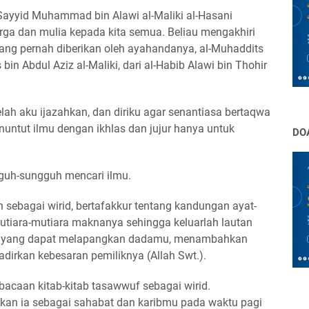
-Sayyid Muhammad bin Alawi al-Maliki al-Hasani
ga dan mulia kepada kita semua. Beliau mengakhiri
yang pernah diberikan oleh ayahandanya, al-Muhaddits
in Abdul Aziz al-Maliki, dari al-Habib Alawi bin Thohir
lah aku ijazahkan, dan diriku agar senantiasa bertaqwa
nuntut ilmu dengan ikhlas dan jujur hanya untuk
DO
guh-sungguh mencari ilmu.
n sebagai wirid, bertafakkur tentang kandungan ayat-
tiara-mutiara maknanya sehingga keluarlah lautan
u yang dapat melapangkan dadamu, menambahkan
rkan kebesaran pemiliknya (Allah Swt.).
bacaan kitab-kitab tasawwuf sebagai wirid.
ikan ia sebagai sahabat dan karibmu pada waktu pagi