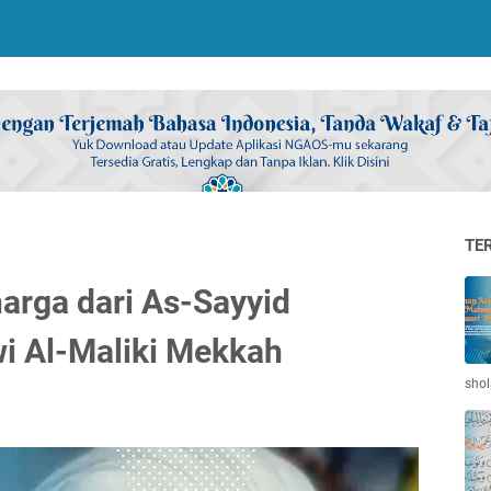
TE
arga dari As-Sayyid
 Al-Maliki Mekkah
shol