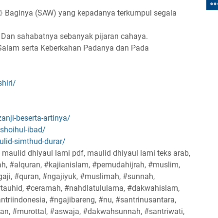
 ۞ Baginya (SAW) yang kepadanya terkumpul segala
, Dan sahabatnya sebanyak pijaran cahaya.
Salam serta Keberkahan Padanya dan Pada
hiri/
nji-beserta-artinya/
shoihul-ibad/
lid-simthud-durar/
, maulid dhiyaul lami pdf, maulid dhiyaul lami teks arab,
wah, #alquran, #kajianislam, #pemudahijrah, #muslim,
gaji, #quran, #ngajiyuk, #muslimah, #sunnah,
tauhid, #ceramah, #nahdlatululama, #dakwahislam,
antriindonesia, #ngajibareng, #nu, #santrinusantara,
an, #murottal, #aswaja, #dakwahsunnah, #santriwati,