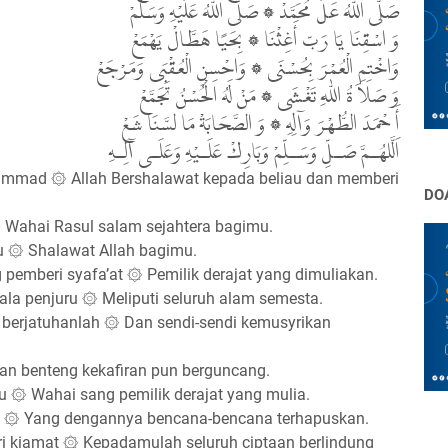
صَلَّى اللّٰهُ عَلَ مُحَمَّدْ ۞ صَلَّى اللّٰهُ عَلَيْهِ وَسَلَّمْ
وَ اسْقِنَا يَا رَبّ أَغِثْنَا ۞ بِحَيًا هَطَّالْ يَهْمَعْ
وَاخْتِمِ الْعُمْرَ بِحُسْنَى ۞ وَاحْسِنِ الْعُقْبَى وَمَرْجَعْ
وَ صَلاَ ةُ اللّٰهِ تَغْشَى ۞ مَنْ لَهُ الْحُسْنُ تَجَمَّعْ
أَ حْمَدَ الطُّهْرَ وَآلِهِ ۞ وَ الصَّحَابَةْ مَا لسَّنَا شَعْ
اَلَّلهُـمَّ صَـلِّ وَسَـلِّمْ وَبَارِكْ عَلَـيْهِ وَعَلَـى آلِـهِ
ammad ۞ Allah Bershalawat kepada beliau dan memberi
DO
 Wahai Rasul salam sejahtera bagimu.
u ۞ Shalawat Allah bagimu.
 pemberi syafa’at ۞ Pemilik derajat yang dimuliakan.
a penjuru ۞ Meliputi seluruh alam semesta.
 berjatuhanlah ۞ Dan sendi-sendi kemusyrikan
an benteng kekafiran pun berguncang.
 ۞ Wahai sang pemilik derajat yang mulia.
 ۞ Yang dengannya bencana-bencana terhapuskan.
ri kiamat ۞ Kepadamulah seluruh ciptaan berlindung