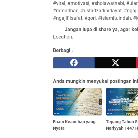
#viral, #motivasi, #sholawatnabi, #ula
#ramadhan, #ustadzadihidayat, #ngajiq
#ngajifilsafat, #qori, #islamituindah, 
Jangan lupa di share ya, agar ke
Location:
Berbagi :
Anda mungkin menyukai postingan ini
Enam Keanehan yang
Tepang Tahun S
Nyata
Nariyyah 1447 H