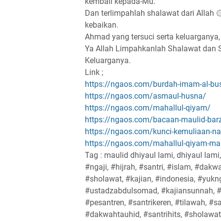
kembali kepada-Mu.
Dan terlimpahlah shalawat dari Allah
kebaikan.
Ahmad yang tersuci serta keluarganya
Ya Allah Limpahkanlah Shalawat dan 
Keluarganya.
Link ;
https://ngaos.com/burdah-imam-al-bus
https://ngaos.com/asmaul-husna/
https://ngaos.com/mahallul-qiyam/
https://ngaos.com/bacaan-maulid-barza
https://ngaos.com/kunci-kemuliaan-na
https://ngaos.com/mahallul-qiyam-mau
Tag : maulid dhiyaul lami, dhiyaul lami
#ngaji, #hijrah, #santri, #islam, #dak
#sholawat, #kajian, #indonesia, #yukn
#ustadzabdulsomad, #kajiansunnah, #
#pesantren, #santrikeren, #tilawah, #s
#dakwahtauhid, #santrihits, #sholawat