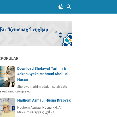
RPOPULAR
Download Sholawat Tarhim &
Adzan Syekh Mahmud Kholil al-
Husari
Sholawat tarhim adalah salah satu
awat yang cukup akr…
Nadhom Asmaul Husna Krapyak
Nadhom Asmaul Husna KH. Ali
Maksum (Krapyak) بِـسْمِ اْلإِل…