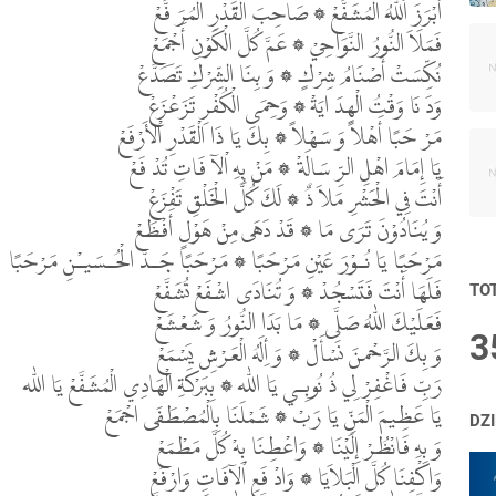
أَبْرَزَ اللّٰهُ الْمُشَفَّعْ ۞ صَاحِبَ الْقَدْرِ الْمُرَ فَّعْ
فَمَلَاَ النُّورُ النَّوَاحِيْ ۞ عَمَّ كُلَّ الْكَوْنِ أَجْمَعْ
نُكِّسَتْ أَصْنَامُ شِرْكٍ ۞ وَ بِنَا الشِّرْكِ تَصَدَّعْ
وَدَ نَا وَقْتُ الْهِدَ ايَةْ ۞ وَحِمَى الْكُفْرِ تَزَعْزَعْ
مَرْ حَبًا أَهْلاً وَ سَهْلاً ۞ بِكَ يَا ذَا الْقَدْرِ اْلأَرْفَعْ
يَا إِمَامَ اهْلِ الرِّ سَالَةْ ۞ مَنْ بِهِ اْلآ فَاتِ تُدْ فَعْ
أَنْتَ فِي الْحَشْرِ مَلاَ ذٌ ۞ لَكَ كُلُّ الْخَلْقِ تَفْزَعْ
وَ يُنَادُوْنَ تَرَى مَا ۞ قَدْ دَهَى مِنْ هَوْلٍ أَفْظَعْ
مَرْحَبًا يَا نُـوْرَ عَيْنِ مَرْحَبًا ۞ مَرْحَبًا جَـدَّ الْحُـسَيـْنِ مَرْحَبًا
فَلَهَا أَنْتَ فَتَسْجُدْ ۞ وَ تُنَادَى اشْفَعْ تُشَفَّعْ
TO
فَعَلَيْكَ اللّٰهُ صَلَّى ۞ مَا بَدَا النُّورُ وَ شَعْشَعْ
3
وَ بِكَ الرَّحْمنَ نَسْأَلْ ۞ وَ أِلَهُ الْعَرْشِ يَسْمَعْ
رَبِّ فَاغْفِرْ لِي ذُ نُوبِـي يَا اللّٰه ۞ بِبَرْكَةِ الْهَادِي الْمُشَفَّعْ يَا اللّٰه
يَا عَظِيمَ الْمَنِّ يَا رَبْ ۞ شَمْلَنَا بِالْمُصْطَفَى اجْمَعْ
DZ
وَ بِهِ فَانْظُرْ إِلَيْنَا ۞ وَاعْطِنَا بِهْ كُلَّ مَطْمَعْ
وَاكْفِنَا كُلَّ الْبَلاَيَا ۞ وَادْ فَعِ اْلآفَاتِ وَارْفَعْ