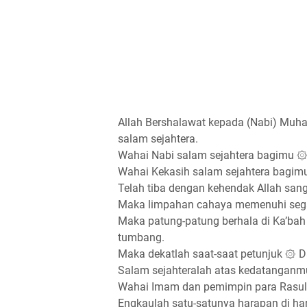
Allah Bershalawat kepada (Nabi) Muh
salam sejahtera.
Wahai Nabi salam sejahtera bagimu ۞
Wahai Kekasih salam sejahtera bagim
Telah tiba dengan kehendak Allah sang
Maka limpahan cahaya memenuhi segal
Maka patung-patung berhala di Ka’bah
tumbang.
Maka dekatlah saat-saat petunjuk ۞ D
Salam sejahteralah atas kedatanganmu
Wahai Imam dan pemimpin para Rasul
Engkaulah satu-satunya harapan di ha