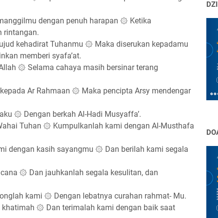
DZI
manggilmu dengan penuh harapan ۞ Ketika
 rintangan.
rsujud kehadirat Tuhanmu ۞ Maka diserukan kepadamu
zinkan memberi syafa’at.
Allah ۞ Selama cahaya masih bersinar terang
epada Ar Rahmaan ۞ Maka pencipta Arsy mendengar
aku ۞ Dengan berkah Al-Hadi Musyaffa’.
 Wahai Tuhan ۞ Kumpulkanlah kami dengan Al-Musthafa
DO
mi dengan kasih sayangmu ۞ Dan berilah kami segala
ncana ۞ Dan jauhkanlah segala kesulitan, dan
longlah kami ۞ Dengan lebatnya curahan rahmat- Mu.
l khatimah ۞ Dan terimalah kami dengan baik saat