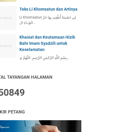
Teks Li Khomsatun dan Artinya
Li Khomsatun لِي خَمْسَةٌ أُطْفِئ بِهَا حَرَّ
الوَبَـاءِ ال…
Khasiat dan Keutamaan Hizib
Bahr Imam Syadzili untuk
Keselamatan
بِسْمِ اللَّهِ الرَّحْمَنِ الرَّحِيمِ. اللّهُمَّ ي…
TAL TAYANGAN HALAMAN
5
0
8
4
9
IKIR PETANG