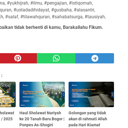
ma, #yukhijrah, #ilmu, #pengajian, #istiqomah,
uran, #ustadadihidayat, #gusbaha, #alasantri,
#kh, #salaf, #tilawahquran, #sahabatsurga, #tausiyah,
baikan tidak berhenti di kamu, Barakallahu Fikum.
 :
holawat
Haul Sholawat Nariyah
Golongan yang tidak
 / 2025
ke 20 Tanah Baru Bogor |
akan di rahmati Allah
Ponpes As-Shogiri
pada Hari Kiamat