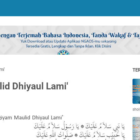
mi'
TE
id Dhiyaul Lami'
shol
Qiyam Maulid Dhiyaul Lami’
يَا نَبِي سَلاَ مٌ عَلَيْكَ ۞ يَا رَسُوْلُ سَلاَ مٌ عَلَيْكَ
يَا حَبِيْب سَلاَ مٌ عَلَيْكَ ۞ صَلَواتُ اللّٰهِ عَلَيْكَ