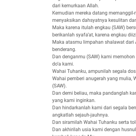
dari kemurkaan Allah.
Kemudian mereka datang memanggil-
menyaksikan dahsyatnya kesulitan dan
Maka karena itulah engkau (SAW) be
berikanlah syafa’at, karena engkau dii
Maka atasmu limpahan shalawat dari 
benderang.
Dan denganmu (SAW) kami memohon k
do’a kami.
Wahai Tuhanku, ampunilah segala dos
Wahai pemberi anugerah yang mulia,
(SAW).
Dan demi beliau, maka pandanglah ka
yang kami inginkan.
Dan hindarkanlah kami dari segala be
angkatlah sejauh-jauhnya.
Dan siramilah Wahai Tuhanku serta to
Dan akhirilah usia kami dengan husnu