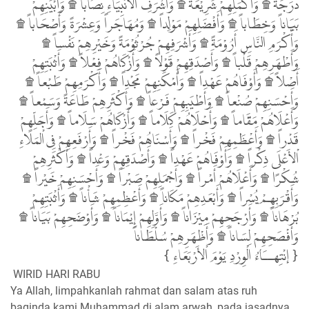
دَرَجَةً ۩ وَأَكْمَلِهِمْ شَرِيْعَةً ۩ وَأَشْرَفِ اْلأَنْبِيَاءِ نِصَاباً ۩ وَأَبْيَنِهِمْ
بَيَاناً وَخِطَاباً ۩ وَأَفْضَلِهِمْ مَوْلِداً ۩ وَمُهَاجَراً وَعِشْرَةً وَأَصْحَاباً ۩
وَأَكْرَمِ النَّاسِ أَرُوْمَةً ۩ وَأَشْرَفِهِمْ جُرْثُوْمَةً وَخَيْرِهِمْ نَفْساً ۩
وَأَطْهَرِهِمْ قَلْباً ۩ وَأَصْدَقِهِمْ قَوْلاً ۩ وَأَزْكَاهُمْ فِعْلاً ۩ وَأَثْبَتِهِمْ
أَصْلاً ۩ وَأَوْفَاهُمْ عَهْداً ۩ وَأَمْكَنِهِمْ مَجْداً ۩ وَأَكْرَمِهِمْ طَبْعاً ۩
وَأَحْسَنِهِمْ صُنْعاً ۩ وَأَطْيَبِهِمْ فَرْعاً ۩ وَأَكْثَرِهِمْ طَاعَةً وَسَمْعاً ۩
وَأَعْلَاهُمْ مَقَاماً ۩ وَأَحْلَاهُمْ كَلَاماً ۩ وَأَزْكَاهُمْ سَلَاماً ۩ وَأَجَلِّهِمْ
قَدْراً ۩ وَأَعْظَمِهِمْ فَخْراً ۩ وَأَسْنَاهُمْ فَخْراً ۩ وَأَرْفَعِهِمْ فِى اْلمَلَاءِ
اْلأَعْلَى ذِكْراً ۩ وَأَوْفَاهُمْ عَهْداً ۩ وَأَصْدَقِهِمْ وَعْداً ۩ وَأَكْثَرِهِمْ
شُكْرًا ۩ وَأَعْلَاهُمْ أَمْراً ۩ وَأَجْمَلِهِمْ صَبْراً ۩ وَأَحْسَنِهِمْ خَيْراً ۩
وَأَقْرَبِهِمْ يُسْراً ۩ وَأَبْعَدِهِمْ مَكَاناً ۩ وَأَعْظِمِهِمْ شَأْناً ۩ وَأَثْبَتِهِمْ
بُرْهَاناً ۩ وَأَرْجَحِهِمْ مِيْزَاناً ۩ وَأَوَّلِهِمْ إِيْمَاناً ۩ وَأَوْضَحِهِمْ بَيَاناً ۩
وَأَفْصَحِهِمْ لِسَاناً ۩ وَأَظْهَرِهِمْ سُلْطَاناً
{ إنْتِهــَاءُ الْوِرْدِ يَوْمَ اْلأَرْبَعَاءِ }
WIRID HARI RABU
Ya Allah, limpahkanlah rahmat dan salam atas ruh
baginda kami Muhammad di alam arwah, pada jasadnya