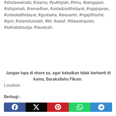
#sholawatnabi, #ulama, #yukhijrah, #ilmu, #pengajian,
#istiqomah, #ramadhan, #ustadzadihidayat, #ngajiquran,
#ustadadihidayat, #gusbaha, #alasantri, #ngajifilsafat,
#qori, #islamituindah, #kh, #salaf, #tilawahquran,
#sahabatsurga, #tausiyah,
Jangan lupa di share ya, agar kebaikan tidak berhenti di
kamu, Barakallahu Fikum.
Location:
Berbagi :