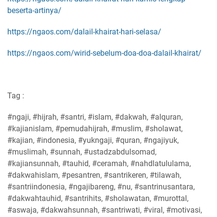
beserta-artinya/
https://ngaos.com/dalail-khairat-hari-selasa/
https://ngaos.com/wirid-sebelum-doa-doa-dalail-khairat/
Tag :
#ngaji, #hijrah, #santri, #islam, #dakwah, #alquran,
#kajianislam, #pemudahijrah, #muslim, #sholawat,
#kajian, #indonesia, #yukngaji, #quran, #ngajiyuk,
#muslimah, #sunnah, #ustadzabdulsomad,
#kajiansunnah, #tauhid, #ceramah, #nahdlatululama,
#dakwahislam, #pesantren, #santrikeren, #tilawah,
#santriindonesia, #ngajibareng, #nu, #santrinusantara,
#dakwahtauhid, #santrihits, #sholawatan, #murottal,
#aswaja, #dakwahsunnah, #santriwati, #viral, #motivasi,