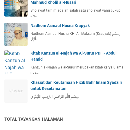
Mahmud Kholil al-Husari
Sholawat tarhim adalah salah satu sholawat yang cukup
akr…
Nadhom Asmaul Husna Krapyak
Nadhom Asmaul Husna KH. Ali Maksum (Krapyak) بِـسْمِ
اْلإِل…
Kitab Kanzun al-Najah wa Al-Surur PDF - Abdul
Hamid
Kanzun al-Najah wa al-Surur merupakan kitab karya ulama
nus…
Khasiat dan Keutamaan Hizib Bahr Imam Syadzili
untuk Keselamatan
بِسْمِ اللَّهِ الرَّحْمَنِ الرَّحِيمِ. اللّهُمَّ ي…
TOTAL TAYANGAN HALAMAN