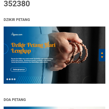
3
5
2
3
8
0
DZIKIR PETANG
DOA PETANG