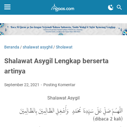
Beranda
/
shalawat asyghil
/
Sholawat
Shalawat Asygil Lengkap berserta
artinya
September 22, 2021
Posting Komentar
Shalawat Asygil
اللَّهـُمَّ صَلِّ عَلَى سَيِّدِنَا مُحَمَّدٍ، وَأَشْغِلِ الظَّالِمِيْنَ بِالظَّالِمِيْنَ
(dibaca 2 kali)