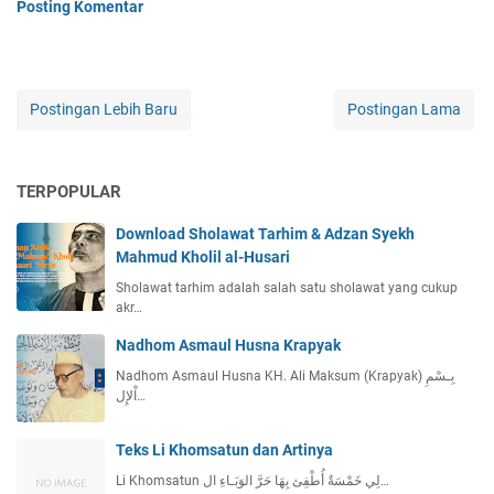
Posting Komentar
Postingan Lebih Baru
Postingan Lama
TERPOPULAR
Download Sholawat Tarhim & Adzan Syekh
Mahmud Kholil al-Husari
Sholawat tarhim adalah salah satu sholawat yang cukup
akr…
Nadhom Asmaul Husna Krapyak
Nadhom Asmaul Husna KH. Ali Maksum (Krapyak) بِـسْمِ
اْلإِل…
Teks Li Khomsatun dan Artinya
Li Khomsatun لِي خَمْسَةٌ أُطْفِئ بِهَا حَرَّ الوَبَـاءِ ال…