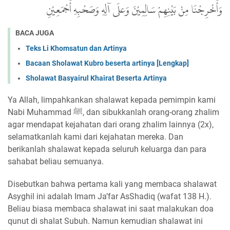
وَأَخْرِجْنَا مِنْ بَيْنِهِمْ سَالِمِيْنَ وَعلَى آلِهِ وَصَحْبِهِ أَجْمَعِيْنِ
BACA JUGA
Teks Li Khomsatun dan Artinya
Bacaan Sholawat Kubro beserta artinya [Lengkap]
Sholawat Basyairul Khairat Beserta Artinya
Ya Allah, limpahkankan shalawat kepada pemimpin kami
Nabi Muhammad ﷺ, dan sibukkanlah orang-orang zhalim
agar mendapat kejahatan dari orang zhalim lainnya (2x),
selamatkanlah kami dari kejahatan mereka. Dan
berikanlah shalawat kepada seluruh keluarga dan para
sahabat beliau semuanya.
Disebutkan bahwa pertama kali yang membaca shalawat
Asyghil ini adalah Imam Ja’far AsShadiq (wafat 138 H.).
Beliau biasa membaca shalawat ini saat malakukan doa
qunut di shalat Subuh. Namun kemudian shalawat ini