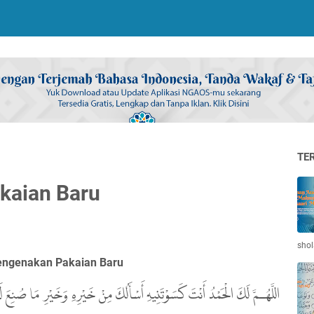
TE
kaian Baru
shol
ngenakan Pakaian Baru
اللَّهُـمَّ لَكَ الْحَمْدُ أَنْتَ كَسَوْتَنِيهِ أَسْأَلُكَ مِنْ خَيْرِهِ وَخَيْرِ مَا صُنِعَ لَ