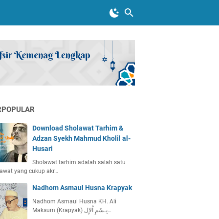
RPOPULAR
Download Sholawat Tarhim &
Adzan Syekh Mahmud Kholil al-
Husari
Sholawat tarhim adalah salah satu
awat yang cukup akr…
Nadhom Asmaul Husna Krapyak
Nadhom Asmaul Husna KH. Ali
Maksum (Krapyak) بِـسْمِ اْلإِل…