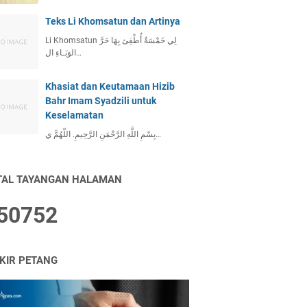
Teks Li Khomsatun dan Artinya
Li Khomsatun لِي خَمْسَةٌ أُطْفِئ بِهَا حَرَّ
الوَبَـاءِ ال…
Khasiat dan Keutamaan Hizib
Bahr Imam Syadzili untuk
Keselamatan
بِسْمِ اللَّهِ الرَّحْمَنِ الرَّحِيمِ. اللّهُمَّ ي…
TAL TAYANGAN HALAMAN
5
0
7
5
2
IKIR PETANG