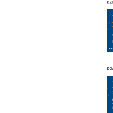
DZI
DO