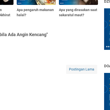
DZI
m
Apa pengaruh makanan
Apa yang dirasakan saat
Akhirat
halal?
sakaratul maut?
bila Ada Angin Kencang"
DO
Postingan Lama