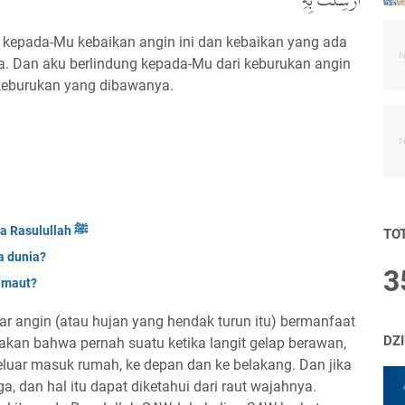
أُرْسِلَتْ بِهِ
kepada-Mu kebaikan angin ini dan kebaikan yang ada
. Dan aku berlindung kepada-Mu dari keburukan angin
 keburukan yang dibawanya.
Tujuh Wasiat Malaikat Jibril kepada Rasulullah ﷺ
TO
da dunia?
3
l maut?
r angin (atau hujan yang hendak turun itu) bermanfaat
DZ
takan bahwa pernah suatu ketika langit gelap berawan,
eluar masuk rumah, ke depan dan ke belakang. Dan jika
a, dan hal itu dapat diketahui dari raut wajahnya.