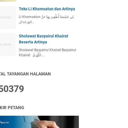
Teks Li Khomsatun dan Artinya
Li Khomsatun لِي خَمْسَةٌ أُطْفِئ بِهَا حَرَّ
الوَبَـاءِ ال…
Sholawat Basyairul Khairat
Beserta Artinya
Sholawat Basyairul Khairat Basyairul
Khairat اللَّهُـمَّ …
TAL TAYANGAN HALAMAN
5
0
3
7
9
IKIR PETANG