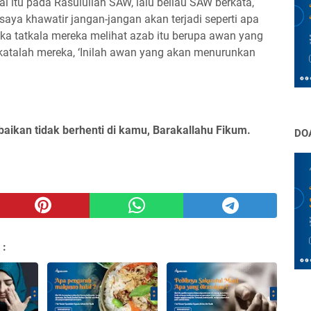
l itu pada Rasulullah SAW, lalu beliau SAW berkata,
 saya khawatir jangan-jangan akan terjadi seperti apa
ka tatkala mereka melihat azab itu berupa awan yang
atalah mereka, ‘Inilah awan yang akan menurunkan
baikan tidak berhenti di kamu, Barakallahu Fikum.
DO
 :