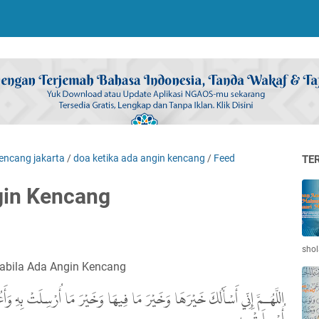
encang jakarta
/
doa ketika ada angin kencang
/
Feed
TE
gin Kencang
shol
abila Ada Angin Kencang
اللَّهُـمَّ إِنِّي أَسْأَلُكَ خَيْرَهَا وَخَيْرَ مَا فِيهَا وَخَيْرَ مَا أُرْسِلَتْ بِهِ وَأ