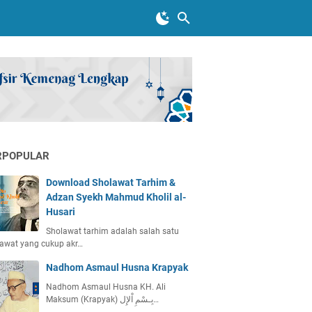
RPOPULAR
Download Sholawat Tarhim &
Adzan Syekh Mahmud Kholil al-
Husari
Sholawat tarhim adalah salah satu
awat yang cukup akr…
Nadhom Asmaul Husna Krapyak
Nadhom Asmaul Husna KH. Ali
Maksum (Krapyak) بِـسْمِ اْلإِل…