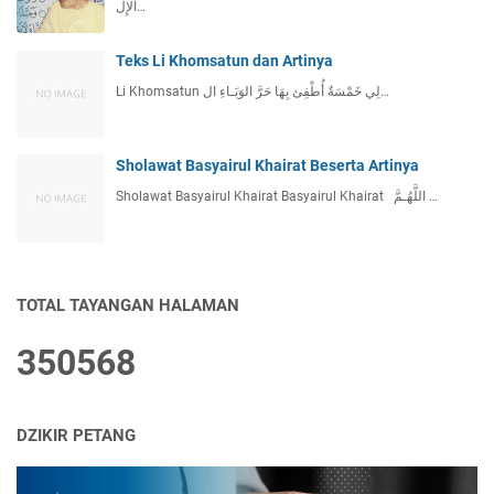
اْلإِل…
Teks Li Khomsatun dan Artinya
Li Khomsatun لِي خَمْسَةٌ أُطْفِئ بِهَا حَرَّ الوَبَـاءِ ال…
Sholawat Basyairul Khairat Beserta Artinya
Sholawat Basyairul Khairat Basyairul Khairat اللَّهُـمَّ …
TOTAL TAYANGAN HALAMAN
3
5
0
5
6
8
DZIKIR PETANG