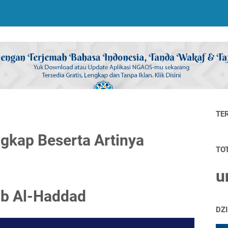
TE
gkap Beserta Artinya
TO
u
ib Al-Haddad
DZ