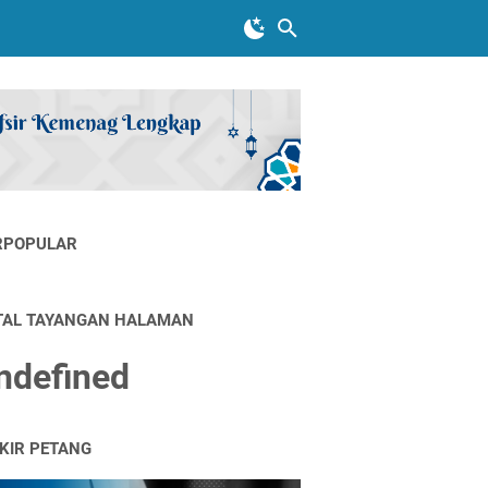
RPOPULAR
TAL TAYANGAN HALAMAN
n
d
e
f
n
e
d
IKIR PETANG