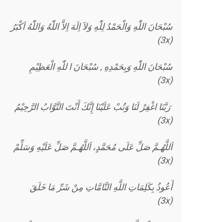
سُبْحَانَ اللّٰهِ وَالْحَمْدُ لِلّٰهِ وَلآ اِلَهَ اِلاَّ اللّٰهُ وَاللّٰهُ اَكْبَرُ
(3x)
سُبْحَانَ اللّٰهِ وَبِحَمْدِهِ , سُبْحَانَ ا للّٰهِ الْعَظِيْمِ
(3x)
رَبَّنَا اغْفِرْ لَنَا وَتُبْ عَلَيْنَا إِنَّكَ أَنْتَ التَّوَّابُ الرَّحِيْمُ
(3x)
اَللَّهُـمَّ صَلِّ عَلَى مُحَمَّدٍ، اَللَّهُـمَّ صَلِّ عَلَيْهِ وَسَلِّمْ
(3x)
أَعُوذُ بِكَلِمَاتِ اللَّهِ التَّامَّاتِ مِنْ شَرِّ مَا خَلَقَ
(3x)