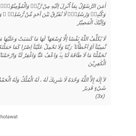
اٰمَنَ الرَّسُوْلُ بِمَآ اُنْزِلَ اِلَيْهِ مِنْ رَّبِّهٖ وَالْمُؤْمِنُوْنَ
وَكُتُبِهٖ وَرُسُلِهٖۗ لَا نُفَرِّقُ بَيْنَ اَحَدٍ مِّنْ رُّسُلِهٖ ۗ وَقَال
وَاِلَيْكَ الْمَصِيْرُ
لَا يُكَلِّفُ اللّٰهُ نَفْسًا اِلَّا وُسْعَهَا ۗ لَهَا مَا كَسَبَتْ وَعَلَيْهَا مَا 
نَّسِيْنَآ اَوْ اَخْطَأْنَا ۚ رَبَّنَا وَلَا تَحْمِلْ عَلَيْنَآ اِصْرًا كَمَا حَمَلْتَه
تُحَمِّلْنَا مَا لَا طَاقَةَ لَنَا بِهٖۚ وَاعْفُ عَنَّاۗ وَاغْفِرْ لَنَاۗ وَارْحَمْن
الْكٰفِرِيْنَ
لاَ إِلَهَ إِلاَّ اللَّهُ وَحْدَهُ لَا شَرِيكَ لَهُ ، لَهُ الْمُلْكُ وَلَهُ الْح
شَيْءٍ قَدِيرٌ
(3x)
 Sholawat