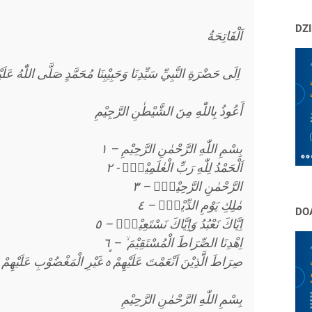
DZI
اَلْفَاتِحَةُ
اِلَى حَضْرَةِ النَّبِيِّ سَيِّدِنَا وَحَبِيْبِنَا مُحَمَّدٍ صَلَّى اللّٰهُ عَلَيْهِ وَآلِهِ وَسَلَّمَ - اَلْفَاتِحَةُ
أَعُوذُ بِاللّٰهِ مِنَ الشَّيْطٰنِ الرَّجِيْمِ
بِسْمِ اللّٰهِ الرَّحْمٰنِ الرَّحِيْمِ – ١
اَلْحَمْدُ لِلّٰهِ رَبِّ الْعٰلَمِيْنَۙ - ٢
الرَّحْمٰنِ الرَّحِيْمِۙ – ٣
مٰلِكِ يَوْمِ الدِّيْنِۗ – ٤
DO
اِيَّاكَ نَعْبُدُ وَاِيَّاكَ نَسْتَعِيْنُۗ – ٥
اِهْدِنَا الصِّرَاطَ الْمُسْتَقِيْمَ ۙ – ٦
صِرَاطَ الَّذِيْنَ اَنْعَمْتَ عَلَيْهِمْ ەۙ غَيْرِ الْمَغْضُوْبِ عَلَيْهِمْ وَلَ
بِسْمِ اللّٰهِ الرَّحْمٰنِ الرَّحِيْمِ