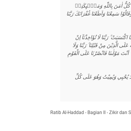
ۗ كُلٌّ اٰمَنَ بِاللّٰهِ وَمَلٰۤىِٕكَتِهٖ
ُوْا سَمِعْنَا وَاَطَعْنَا غُفْرَانَكَ رَبَّنَا
اكْتَسَبَتْ ۗ رَبَّنَا لَا تُؤَاخِذْنَآ اِنْ
ٗ عَلَى الَّذِيْنَ مِنْ قَبْلِنَا ۚ رَبَّنَا وَلَا
َا ۗ اَنْتَ مَوْلٰىنَا فَانْصُرْنَا عَلَى الْقَوْمِ
َمْدُ يُحْيِي وَيُمِيْتُ وَهُوَ عَلَى كُلِّ
Ratib Al-Haddad - Bagian II - Zikir dan