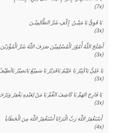
(7x)
يَا قَوِيُّ يَا مَتِيْـنُ إِكْفِ شَرَّ الظَّالِمِيْـنَ
(3x)
أَصْلَحَ اللّٰهُ أُمُوْرَ الْمُسْلِمِيْنَ صَرَفَ اللّٰهُ شَرَّ الْمُؤْذِيْنَ
(3x)
يَا عَلِيُّ يَاكَبِيْرُ يَا عَلِيْمُ يَاقَدِيْرُ يَا سَمِيْعُ يَابَصِيْرُ يَالَطِيْفُ
(3x)
يَا فَارِجَ الهَمِّ يَا كَاشِفَ الغَّمِّ يَا مَنْ لِعَبْدِهِ يَغْفِرُ وَيَرْحَمُ
(3x)
أَسْتَغْفِرُ اللّٰهَ رَبَّ الْبَرَايَا أَسْتَغْفِرُ اللّٰهَ مِنَ الْخَطَاياَ
(4x)