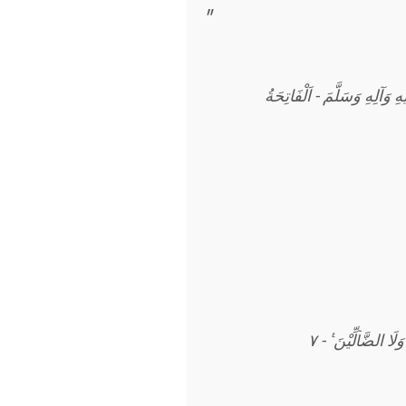
ا الضَّاۤلِّيْنَ ࣖ - ٧