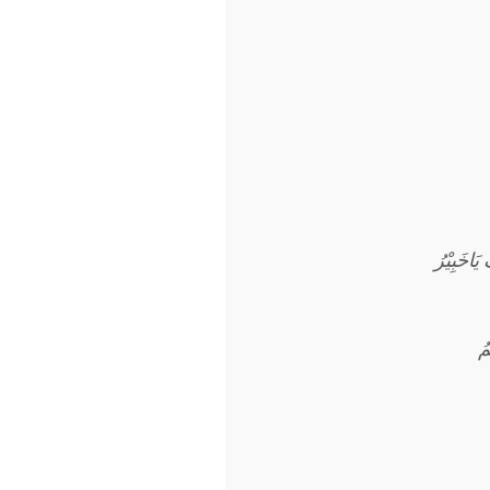
 يَاخَبِيْرُ