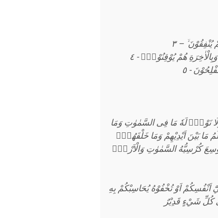
ْ يُنْفِقُوْنَ ۙ – ٣
ۚ وَبِالْاٰخِرَةِ هُمْ يُوْقِنُوْنَۗ - ٤
لِحُوْنَ - ٥
َةٌ وَّلَا نَوْمٌۗ لَهٗ مَا فِى السَّمٰوٰتِ وَمَا
َمُ مَا بَيْنَ اَيْدِيْهِمْ وَمَا خَلْفَهُمْۚ
سِعَ كُرْسِيُّهُ السَّمٰوٰتِ وَالْاَرْضَۚ
 اَنْفُسِكُمْ اَوْ تُخْفُوْهُ يُحَاسِبْكُمْ بِهِ
لٰى كُلِّ شَيْءٍ قَدِيْرٌ