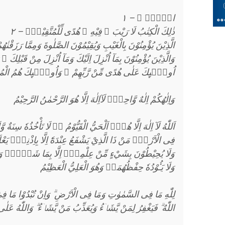
الۤمّۤ ۚ – ١
ذٰلِكَ الْكِتٰبُ لَا رَيْبَ ۛ فِيْهِ ۛ هُدًى لِّلْمُتَّقِيْنَۙ – ٢
الَّذِيْنَ يُؤْمِنُوْنَ بِالْغَيْبِ وَيُقِيْمُوْنَ الصَّلٰوةَ وَمِمَّا رَزَقْنٰهُم
وَالَّذِيْنَ يُؤْمِنُوْنَ بِمَآ اُنْزِلَ اِلَيْكَ وَمَآ اُنْزِلَ مِنْ قَبْلِكَ 
اُولٰۤىِٕكَ عَلٰى هُدًى مِّنْ رَّبِّهِمْ ۙ وَاُولٰۤىِٕكَ هُمُ الْمُفْ
وَاِلٰهُكُمْ اِلٰهٌ وَّاحِدٌۚ لَآاِلٰهَ اِلَّا هُوَ الرَّحْمٰنُ الرَّحِيْمُ
اَللّٰهُ لَآ اِلٰهَ اِلَّا هُوَۚ اَلْحَيُّ الْقَيُّوْمُ ەۚ لَا تَأْخُذُهٗ سِن
فِى الْاَرْضِۗ مَنْ ذَا الَّذِيْ يَشْفَعُ عِنْدَهٗٓ اِلَّا بِاِذْنِهٖۗ يَعْل
وَلَا يُحِيْطُوْنَ بِشَيْءٍ مِّنْ عِلْمِهٖٓ اِلَّا بِمَا شَاۤءَۚ وَ
وَلَا يَـُٔوْدُهٗ حِفْظُهُمَاۚ وَهُوَ الْعَلِيُّ الْعَظِيْمُ
لِلّٰهِ مَا فِى السَّمٰوٰتِ وَمَا فِى الْاَرْضِ ۗ وَاِنْ تُبْدُوْا مَا فِيْٓ
اللّٰهُ ۗ فَيَغْفِرُ لِمَنْ يَّشَاۤءُ وَيُعَذِّبُ مَنْ يَّشَاۤءُ ۗ وَاللّٰهُ عَ