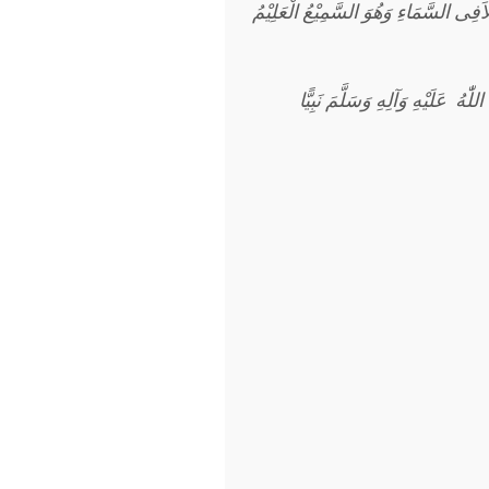
فِى السَّمَاءِ وَهُوَ السَّمِيْعُ الْعَلِيْمُ
اللّٰهُ عَلَيْهِ وَآلِهِ وَسَلَّمَ نَبِيًّا