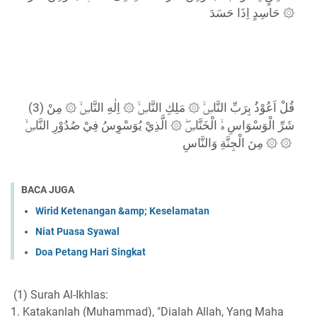
حَاسِدٍ اِذَا حَسَدَ ۞
(3) قُلْ اَعُوْذُ بِرَبِّ النَّاسِۙ ۞ مَلِكِ النَّاسِۙ ۞ اِلٰهِ النَّاسِۙ ۞ مِنْ
شَرِّ الْوَسْوَاسِ ەۙ الْخَنَّاسِۖ ۞ الَّذِيْ يُوَسْوِسُ فِيْ صُدُوْرِ النَّاسِۙ
۞ مِنَ الْجِنَّةِ وَالنَّاسِ ۞
BACA JUGA
Wirid Ketenangan &amp; Keselamatan
Niat Puasa Syawal
Doa Petang Hari Singkat
(1) Surah Al-Ikhlas:
1. Katakanlah (Muhammad), "Dialah Allah, Yang Maha