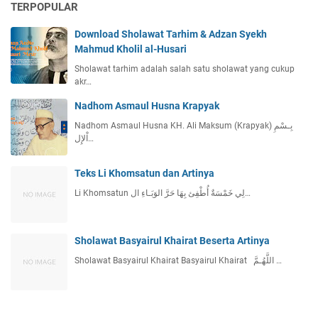
TERPOPULAR
Download Sholawat Tarhim & Adzan Syekh
Mahmud Kholil al-Husari
Sholawat tarhim adalah salah satu sholawat yang cukup
akr…
Nadhom Asmaul Husna Krapyak
Nadhom Asmaul Husna KH. Ali Maksum (Krapyak) بِـسْمِ
اْلإِل…
Teks Li Khomsatun dan Artinya
Li Khomsatun لِي خَمْسَةٌ أُطْفِئ بِهَا حَرَّ الوَبَـاءِ ال…
Sholawat Basyairul Khairat Beserta Artinya
Sholawat Basyairul Khairat Basyairul Khairat اللَّهُـمَّ …