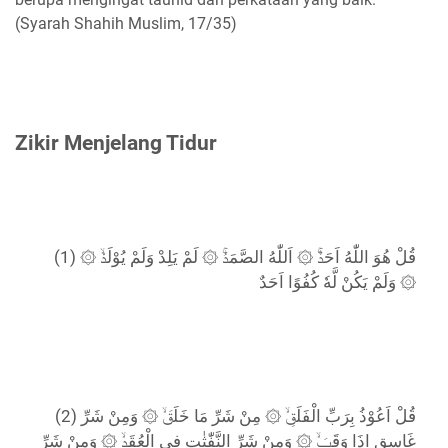
(Syarah Shahih Muslim, 17/35)
Zikir Menjelang Tidur
(1) قُلْ هُوَ اللّٰهُ اَحَدٌۚ ۞ اَللّٰهُ الصَّمَدُۚ ۞ لَمْ يَلِدْ وَلَمْ يُوْلَدْۙ ۞
وَلَمْ يَكُنْ لَّهٗ كُفُوًا اَحَدٌ ۞
(2) قُلْ اَعُوْذُ بِرَبِّ الْفَلَقِۙ ۞ مِنْ شَرِّ مَا خَلَقَۙ ۞ وَمِنْ شَرِّ
غَاسِقٍ اِذَا وَقَبَۙ ۞ وَمِنْ شَرِّ النَّفّٰثٰتِ فِى الْعُقَدِۙ ۞ وَمِنْ شَرِّ