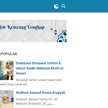
RPOPULAR
Download Sholawat Tarhim &
Adzan Syekh Mahmud Kholil al-
Husari
Sholawat tarhim adalah salah satu
awat yang cukup akr…
Nadhom Asmaul Husna Krapyak
Nadhom Asmaul Husna KH. Ali
Maksum (Krapyak) بِـسْمِ اْلإِل…