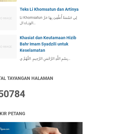
Teks Li Khomsatun dan Artinya
Li Khomsatun لِي خَمْسَةٌ أُطْفِئ بِهَا حَرَّ
الوَبَـاءِ ال…
Khasiat dan Keutamaan Hizib
Bahr Imam Syadzili untuk
Keselamatan
بِسْمِ اللَّهِ الرَّحْمَنِ الرَّحِيمِ. اللّهُمَّ ي…
TAL TAYANGAN HALAMAN
5
0
7
8
4
IKIR PETANG