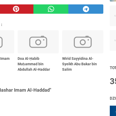
 :
i Imam
Doa Al-Ḥabib
Wirid Sayyidina Al-
Muḥammad bin
Syeikh Abu Bakar bin
TO
Abdullah Al-Haddar
Salim
3
 Nashar Imam Al-Haddad"
DZ