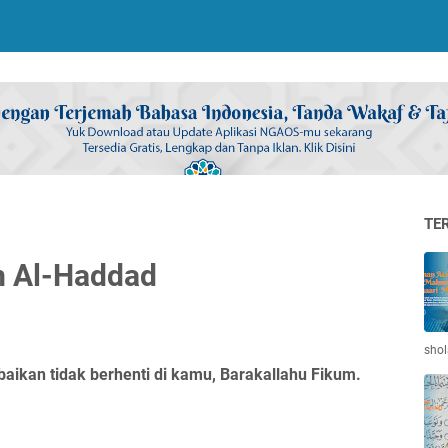
TE
m Al-Haddad
shol
baikan tidak berhenti di kamu, Barakallahu Fikum.