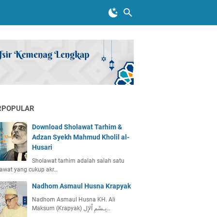
RPOPULAR
Download Sholawat Tarhim &
Adzan Syekh Mahmud Kholil al-
Husari
Sholawat tarhim adalah salah satu
awat yang cukup akr…
Nadhom Asmaul Husna Krapyak
Nadhom Asmaul Husna KH. Ali
Maksum (Krapyak) بِـسْمِ اْلإِل…