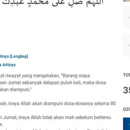
tinya [Lengkap]
a Artinya
TO
apat riwayat yang mengatakan, “Barang siapa
ri Jumat sebanyak delapan puluh kali, maka dosa-
3
akan diampuni."
amah, insya Allah akan diampuni dosa-dosanya selama 80
DZ
m Jumat, insya Allah tidak akan mati sebelum bertemu
w.