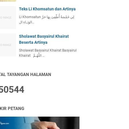
Teks Li Khomsatun dan Artinya
Li Khomsatun لِي خَمْسَةٌ أُطْفِئ بِهَا حَرَّ
الوَبَـاءِ ال…
Sholawat Basyairul Khairat
Beserta Artinya
Sholawat Basyairul Khairat Basyairul
Khairat اللَّهُـمَّ …
TAL TAYANGAN HALAMAN
5
0
5
4
4
IKIR PETANG