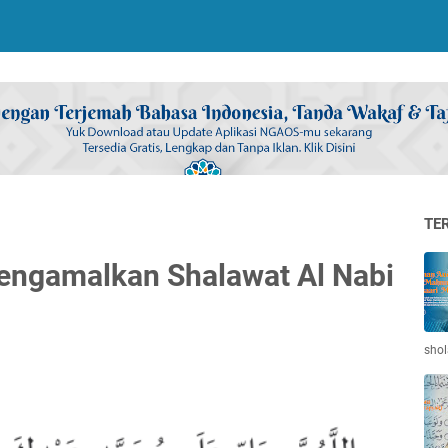
TE
mengamalkan Shalawat Al Nabi
shol