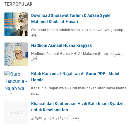
TERPOPULAR
Download Sholawat Tarhim & Adzan Syekh
Mahmud Kholil al-Husari
Sholawat tarhim adalah salah satu sholawat yang cukup
akr…
Nadhom Asmaul Husna Krapyak
Nadhom Asmaul Husna KH. Ali Maksum (Krapyak) بِـسْمِ
اْلإِل…
Kitab Kanzun al-Najah wa Al-Surur PDF - Abdul
Hamid
Kanzun al-Najah wa al-Surur merupakan kitab karya ulama
nus…
Khasiat dan Keutamaan Hizib Bahr Imam Syadzili
untuk Keselamatan
بِسْمِ اللَّهِ الرَّحْمَنِ الرَّحِيمِ. اللّهُمَّ ي…